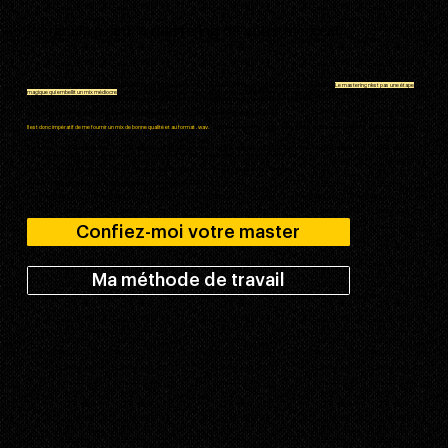
Prérequis avant le mastering de votre morceau
Pour que le résultat de mon travail soit optimal, il est impératif que le ou les mix que vous souhaitez masteriser soient qualitatifs.
Le mastering n’est pas une étape
magique qui embellit un mix médiocre
. C’est un travail d’homogénéisation et d’étalonnage qui permet de rendre un bon mix agréable à écouter en toutes
circonstances et de lui donner une patte artistique supplémentaire. Le mastering peut également être très transparent.
Quoi qu’il en soit, le résultat d’un mastering en ligne ou pas est à 100% dépendant du mix réalisé en amont.
Il est donc impératif de me fournir un mix de bonne qualité et au format .wav.
Le mix peut être en un fichier audio unique ou en stems (un fichier audio par groupe
d’instruments).
A noter que si le niveau général de votre mix ne doit jamais dépasser le 0db numérique au risque de saturer, je n’ai toutefois pas de préférence : vous pouvez
m’envoyer un mix qui tape aux alentours de -5db comme autour de -15db, cela ne changera rien à mon travail.
Si vous ne savez pas comment mixer vos morceaux, je peux réaliser votre mix avant de passer au mastering.
Vous avez la possibilité de me fournir un ou plusieurs morceaux de référence.
Confiez-moi votre master
Ma méthode de travail