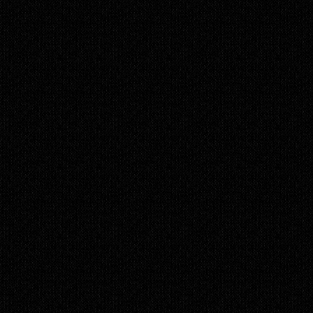
Trop souvent considérée comme une étape peu 
utile, c’est pourtant le mastering qui permet à une 
chanson ou une musique d’être exploitable à un 
niveau professionnel. Dans le cadre de la 
production d’un album, le mastering s’avère 
capital puisqu’il permet à l’ensemble des pièces le 
composant de sonner comme une œuvre à part 
entière et non comme une simple compilation.

Si vous souhaitez faire rayonner votre musique à 
un niveau pro ou semi-pro, il vous sera nécessaire 
de faire passer votre mix par le chemin du 
mastering.