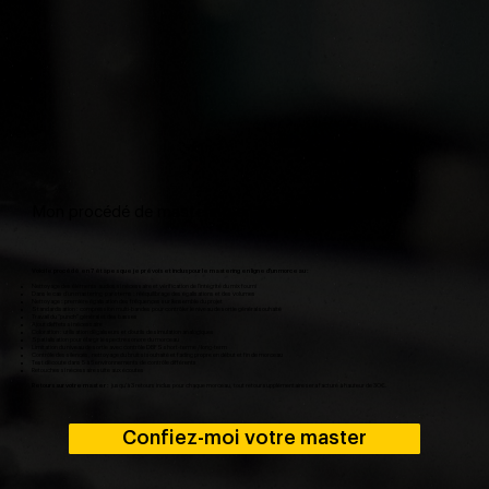
Mon procédé de mastering en ligne
Voici le procédé en 7 étapes que je prévois et inclus pour le mastering en ligne d'un morceau :
Nettoyage des éléments audios si nécessaire et vérification de l’intégrité du mix fourni
Dans le cas d’un mastering par stems : rééquilibrage des égalisations et des volumes
Nettoyage : première égalisation des fréquences sur l’ensemble du projet
Standardisation : compression multi-bandes pour contrôler le niveau de sortie général souhaité
Travail du “punch” général et des basses
Ajout d’effets si nécessaire
Coloration : utilisation d’égaliseurs et d’outils de simulation analogiques
Spatialisation pour élargir le spectre sonore du morceau
Limitation du niveau de sortie avec contrôle DBFS short-terme / long-term
Contrôle des silences, nettoyage du bruit si souhaité et fading propre en début et fin de morceau
Test d’écoute dans 5 à 6 environnements de contrôle différents
Retouches si nécessaire suite aux écoutes
Retours sur votre master :
jusqu’à 3 retours inclus pour chaque morceau, tout retour supplémentaire sera facturé à hauteur de 30€.
Confiez-moi votre master