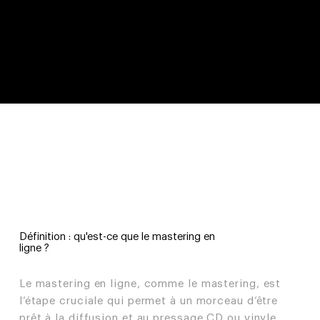
Définition : qu'est-ce que le mastering en
ligne ?
Le mastering en ligne, comme le mastering, est 
l’étape cruciale qui permet à un morceau d’être 
prêt à la diffusion et au pressage CD ou vinyle. 