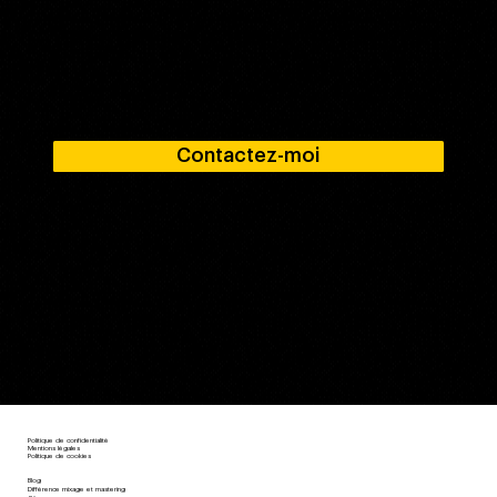
Vous cherchez un ingé son pour masteriser votre
musique ?
Je peux m’en occuper.
Contactez-moi et commençons à travailler ensemble sur votre projet audio pour vous assurer la meilleure qualité de son possible, auprès de
toutes les audiences.
Contactez-moi
Politique de confidentialité
Mentions légales
Politique de cookies
Blog
Différence mixage et mastering