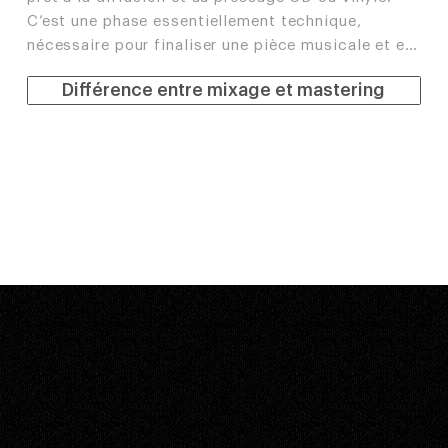
C’est une phase essentiellement technique, 
nécessaire pour finaliser une pièce musicale et en 
assurer une écoute homogène et confortable sur 
Différence entre mixage et mastering
tous types d’équipements audios. Dans notre cas, 
tout est effectué à distance.

Ce procédé permet à un mix d’obtenir un niveau 
sonore général convenable et une compression 
générale cohérente.

Mais le mastering en ligne est aussi une étape 
artistiquement importante. C’est en effet la 
dernière couche de vernis qui est appliquée par-
dessus le mix initial pour lui apporter plus de 
clarté, une meilleure spatialisation, une 
compression transparente et agréable, ainsi 
qu’une coloration musicale et en accord avec la 
vision de l’artiste.
