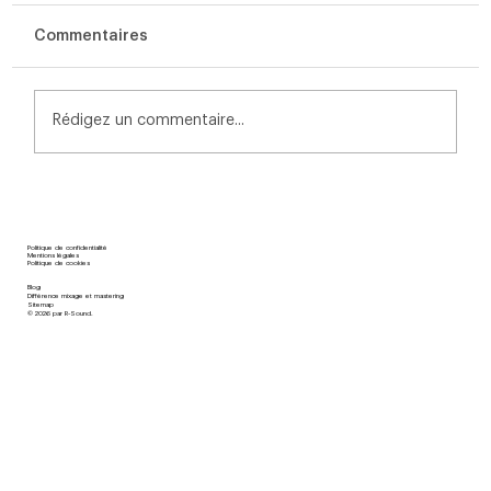
Commentaires
Rédigez un commentaire...
Les 5 Meilleurs Plugins de Voix
Gratuits pour améliorer vos
productions
Politique de confidentialité
Mentions légales
Politique de cookies
Blog
Différence mixage et mastering
Sitemap
© 2026 par R-Sound.