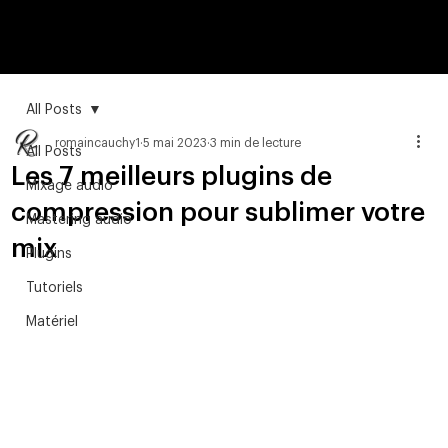
All Posts
romaincauchy1
5 mai 2023
3 min de lecture
All Posts
Les 7 meilleurs plugins de
Mixage audio
compression pour sublimer votre
Mastering audio
mix
Plugins
Tutoriels
Matériel